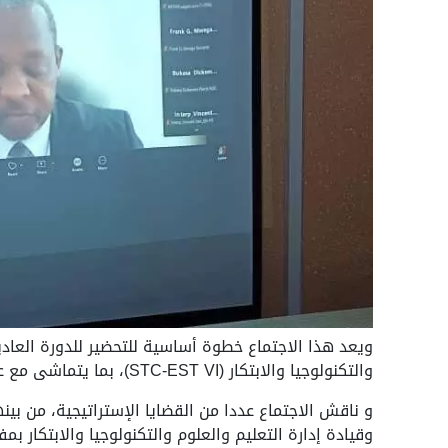
ويعد هذا الاجتماع خطوة أساسية للتحضير للدورة العادي
والتكنولوجيا والابتكار (STC-EST VI)، بما يتماشى مع عقد الاتحاد الإفريقي للتعليم وتنمية المهارات (2025-2034).
و ناقش الاجتماع عددا من القضايا الإستراتيجية، من بي
وقيادة إدارة التعليم والعلوم والتكنولوجيا والابتكار بم