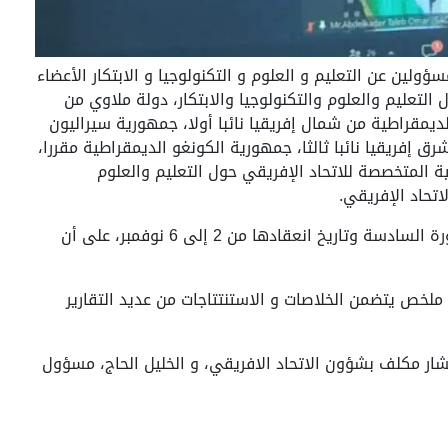
ؤولين عن التعليم و العلوم و التكنولوجيا و الابتكار الأعضاء
التعليم والعلوم والتكنولوجيا والابتكار، دولة ملاوي من
لديمقراطية من شمال إفريقيا نائبا أولا، جمهورية سيراليون
شرق إفريقيا نائبا ثالثا، جمهورية الكونغو الديمقراطية مقررا،
ة المتخصصة للاتحاد الإفريقي حول التعليم والعلوم
اتحاد الإفريقي.
في ختام الاجتماع تم اعتماد جدول الاعمال المقترح للدورة السادسة وتاريخ انعقادها من 2 إلى 6 نوفمبر، على أن
لخص يتضمن الخلاصات و الاستنتتاجات من عديد التقارير
شار مكلف بشؤون الاتحاد الافريقي، و الخليل الحاج، مسؤول