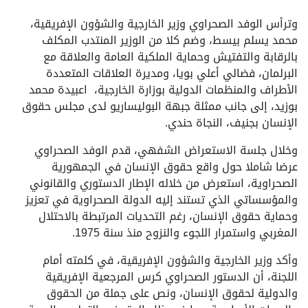
وترأس الوفد الصحراوي وزير الخارجية والشؤون الإفريقية،
محمد يسلم بيسط، وضم كلا من الوزير المنتدب المكلف
بالرقابة والتفتيش وحماية الملكية العامة والعلاقة مع
البرلمان، فضالي أعلي بويا، ومديرة العلاقات المتعددة
الأطراف والمنظمات الدولية بوزارة الخارجية، اعبيدة محمد
بوزيد، إلى جانب ممثلة جبهة البوليساريو لدى مجلس حقوق
الإنسان بجنيف، النجاة حندي.
وخلال جلسة الاستعراض الشفهي، قدم الوفد الصحراوي
عرضا شاملا حول واقع حقوق الإنسان في الجمهورية
الصحراوية، استعرض من خلاله الإطار الدستوري والقانوني
والمؤسساتي الذي تستند إليه الدولة الصحراوية في تعزيز
وحماية حقوق الإنسان، رغم التحديات المرتبطة بالاحتلال
المغربي واستمرار اللجوء والنزوح منذ سنة 1975.
وأكد وزير الخارجية والشؤون الإفريقية، في كلمته أمام
اللجنة، أن الدستور الصحراوي كرس المرجعية الإفريقية
والدولية لحقوق الإنسان، ونص على جملة من الحقوق