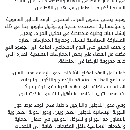
في استمرارية قطاعي التعليم والصحة، حيث تمثل النساء
النسبة الأكبر من العاملين في هذين القطاعين.
وفيما يتعلق بحقوق المرأة، استعرض الوفد التدابير القانونية
والمؤسساتية المعتمدة لتنفيذ بروتوكول مابوتو، بما في ذلك
إنشاء آليات وطنية متخصصة في تمكين المرأة، وتعزيز
المشاركة السياسية للنساء، ومحاربة الممارسات الضارة
والعنف المبني على النوع الاجتماعي، إضافة إلى الجهود التي
مكنت من القضاء على بعض الممارسات التقليدية الضارة التي
كانت معروفة تاريخيا في المنطقة.
كما تناول الوفد أوضاع الأشخاص ذوي الإعاقة وكبار السن،
والبرامج الوطنية المتعلقة بالإدماج والتكوين والرعاية
الاجتماعية، إضافة إلى جهود الدولة في توفير مراكز
متخصصة للتربية الخاصة والتأهيل النفسي والاجتماعي.
وفي محور اللاجئين والنازحين داخليا، قدم الوفد عرضا حول
التجربة الإنسانية للاجئين الصحراويين، ودور الدولة الصحراوية
بالتعاون مع الجزائر والشركاء الدوليين في ضمان الحماية
والخدمات الأساسية داخل المخيمات، إضافة إلى التحديات