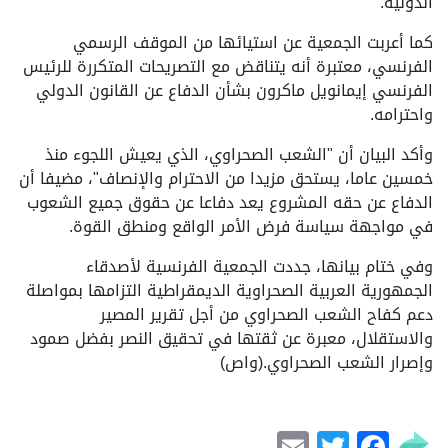
الدولية.
كما أعربت الجمعية عن استيائها من الموقف الرسمي
الفرنسي، معتبرة أنه يتناقض مع التصريحات المتكررة للرئيس
الفرنسي إيمانويل ماكرون بشأن الدفاع عن القانون الدولي
واحترامه.
وأكد البيان أن "الشعب الصحراوي، الذي يعيش اللجوء منذ
خمسين عاما، يستحق مزيدا من الاحترام والإنصاف"، مضيفا أن
الدفاع عن حقه المشروع يعد دفاعا عن حقوق جميع الشعوب
في مواجهة سياسة فرض الأمر الواقع ومنطق القوة.
وفي ختام بيانها، جددت الجمعية الفرنسية لأصدقاء
الجمهورية العربية الصحراوية الديمقراطية التزامها بمواصلة
دعم كفاح الشعب الصحراوي من أجل تقرير المصير
والاستقلال، معبرة عن ثقتها في تحقيق النصر بفضل صمود
وإصرار الشعب الصحراوي.(واص)
Email
Facebook
Twitter