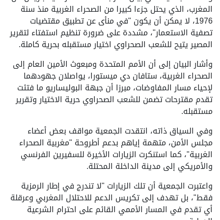
المغرب، الذي يحتل جزءا كبيرا من الصحراء الغربية منذ سنة
1976، لا يمكن أن يكون "في منأى عن تطبيق مقتضيات
تصفية الاستعمار"، مشددة على ضرورة تنظيم استفتاء لتقرير
المصير يتيح للشعب الصحراوي اختيار مستقبله بحرية كاملة.
وأشار البيان إلى أن الأمم المتحدة ومبعوث الأمين العام إلى
الصحراء الغربية، ستافان دي ميستورا، يواصلان جهودهما
لإحياء مسار المفاوضات، مبرزا أن جبهة البوليساريو ما فتئت
تقدم مقترحات تضمن للشعب الصحراوي حرية الاختيار وتقرير
مستقبله.
وفي السياق ذاته، انتقدت الجمعية مواقف بعض أعضاء
مجلس الأمن، متهمة إياهم بدعم أطروحة "مغربية الصحراء
الغربية"، كما استنكرت الزيارات الأخيرة للسفيرين الفرنسي
والأمريكي إلى مدينة الداخلة المحتلة.
واعتبرت الجمعية أن تلك الزيارات "لا تندرج في إطار الرمزية
فقط"، بل تهدف إلى تكريس الدعم للاحتلال المغربي وعرقلة
أي تقدم في المسار الأممي القائم على احترام الشرعية