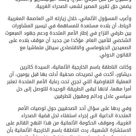
يضمن حق تقرير المصير لشعب الصحراء الغربية.
وأعرب المسؤول الألماني، خلال زيارته الى العاصمة المغربية
الرباط، أن بلاده مستعدة للمساهمة في تيسير المشاورات
بين طرفي النزاع في إطار الأمم المتحدة ودعم جهود المبعوث
الشخصي للأمين العام. مؤكدا من جديد أن موقف بلاده على
الصعيدين الدبلوماسي والاقتصادي سيظل متماشيا مع
القانون الدولي.
وكانت الناطقة باسم الخارجية الألمانية، السيدة كاترين
ديشاور، أكدت في تصريحات صحفية أدلت بها قبل يومين، أن
العملية التفاوضية التي تجري تحت رعاية الأمم المتحدة تعتبر
أمرا مهما، لانها تبقى الطريقة الوحيدة للتوصل إلى حل
سياسي عادل ودائم ومقبول للطرفين.
وفي ردها على سؤال أحد الصحفيين حول توصيات الأمم
المتحدة الداعية الى إجراء استفتاء لحل قضية الصحراء
الغربية، وموقف الحكومة الألمانية من هذا النهج القائم على
الاستشارة الشعبية، ردت الناطقة باسم الخارجية الألمانية بأن