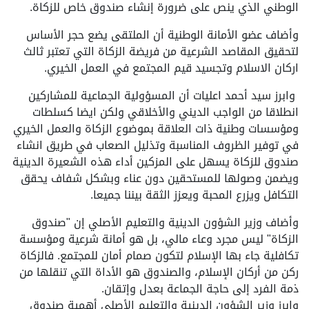
الوطني الذي ينص على ضرورة إنشاء صندوق خاص للزكاة.
وأضاف عضو الأمانة الوطنية أن الملتقى يضع حجر الأساس
لتحقيق المقاصد الشرعية من فريضة الزكاة التي تعتبر ثالث
اركان الاسلام وتجسيد قيم المجتمع في العمل الخيري.
وابرز سيد أحمد اعليات أن المسؤولية الجماعية للمشاركين
انطلاقا من الواجب الديني والأخلاقي ولكن ايضا كسلطات
ومؤسسات وطنية ذات العلاقة بموضوع الزكاة والعمل الخيري
في توفير الظروف المناسبة وتذليل الصعاب في طريق انشاء
صندوق للزكاة يسهل على المزكين أداء هذه الشعيرة الدينية
ويضمن وصولها للمستحقين دون عناء وبشكل شفاف يحقق
التكافل ويزرع المحبة ويعزز الثقة بيننا جميعا.
وأضاف وزير الشؤون الدينية والتعليم الأصلي إن "صندوق
الزكاة" ليس مجرد وعاء مالي، بل هو أمانة شرعية ومؤسسة
تكافلية جاء بها الإسلام لتكون صمام أمان للمجتمع. فالزكاة
ركن من أركان الإسلام، والصندوق هو الأداة التي تنقلها من
ذمة الفرد إلى حاجة الجماعة بعدل وإتقان.
وابرز وزير الشؤون الدينية والتعليم الأصلي أهمية صندوق