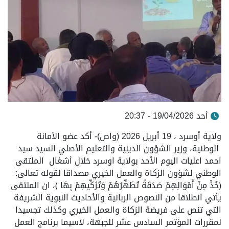
أحد 19/04/2026 - 20:37
ولاية أوسرد ، 19 أبريل 2026 (واص)- أكد عضو الأمانة
الوطنية، وزير الشؤون الدينية والتعليم الأصلي السيد سيد
احمد اعليات اليوم الأحد بولاية اوسرد خلال أشغال الملتقى
الوطني لشؤون الزكاة والعمل الخيري مصداقا لقوله تعالى:
﴿خُذْ مِنْ أَمْوَالِهِمْ صَدَقَةً تُطَهِّرُهُمْ وَتُزَكِّيهِمْ بِهَا ﴾، ان الملتقى
يأتي انطلاقا من النصوص الربانية والأحاديث النبوية الشريفة
التي تنص على فريضة الزكاة والعمل الخيري وكذلك تجسيدا
لمقررات المؤتمر السادس عشر للجبهة، لاسيما برنامج العمل