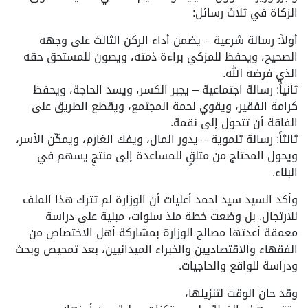
الزكاة في ثلاث رسائل:
أولاً: رسالة شرعية – يضمن أداء الركن الثالث على وجهه
الصحيح، ويحفظ للمزكي براءة ذمته، ويصون للمستحق حقه
الذي فرضه الله.
ثانياً: رسالة اجتماعية – يجبر الكسر، ويسد الحاجة، ويحفظ
كرامة الفقير، ويقوي لحمة المجتمع، ويقطع الطريق على
الفاقة أن تتحول إلى نقمة.
ثالثاً: رسالة تنموية – يدور المال، ويفك الغارم، ويمكّن الأسر،
ويحول المحتاج من متلقٍ للمساعدة إلى منتجٍ يسهم في
البناء.
وأكد السيد سيد احمد أعليات أن الوزارة لم تترك هذا الملف
للارتجال. بل وضعت خطة منذ سنوات، مبنية على دراسة
معمقة أعدتها مصالح الوزارة بمشاركة أهل الاختصاص من
الفقهاء والاقتصاديين والخبراء الميدانيين، بعد تمحيص وبحث
ودراسة للواقع والحاجيات.
وقد حان الوقت لتنزيلها،