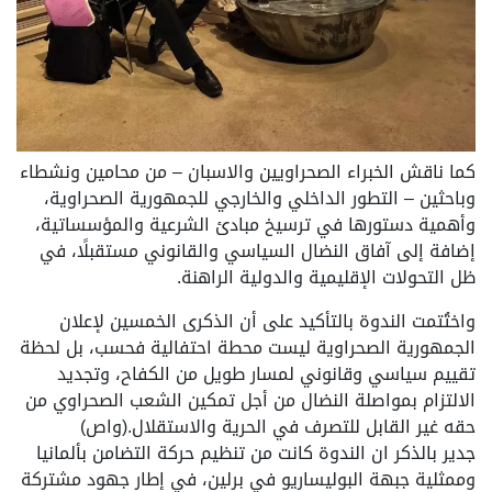
كما ناقش الخبراء الصحراويين والاسبان – من محامين ونشطاء
وباحثين – التطور الداخلي والخارجي للجمهورية الصحراوية،
وأهمية دستورها في ترسيخ مبادئ الشرعية والمؤسساتية،
إضافة إلى آفاق النضال السياسي والقانوني مستقبلًا، في
ظل التحولات الإقليمية والدولية الراهنة.
واختُتمت الندوة بالتأكيد على أن الذكرى الخمسين لإعلان
الجمهورية الصحراوية ليست محطة احتفالية فحسب، بل لحظة
تقييم سياسي وقانوني لمسار طويل من الكفاح، وتجديد
الالتزام بمواصلة النضال من أجل تمكين الشعب الصحراوي من
حقه غير القابل للتصرف في الحرية والاستقلال.(واص)
جدير بالذكر ان الندوة كانت من تنظيم حركة التضامن بألمانيا
وممثلية جبهة البوليساريو في برلين، في إطار جهود مشتركة