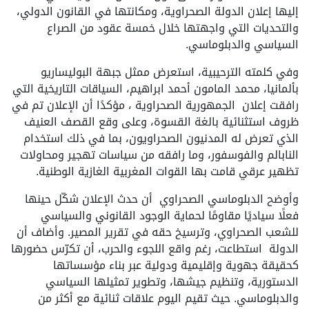
إليها إعلان الدولة الصحراوية، ومكانتها في القانون الدولي،
والتحديات التي واجهتها خلال خمسة عقود من الصراع
السياسي والدبلوماسي.
وفي كلمته الترحيبية، استعرض ممثل جبهة البوليساريو
بألمانيا، محمد المامون أحمد ابراهيم، السياقات التاريخية التي
رافقت إعلان الجمهورية الصحراوية ، مؤكدًا أن الإعلان تم في
ظروف استثنائية بالغة القسوة، وعلى وقع القصف العنيف
الذي تعرض له المدنيون الصحراويون، بما في ذلك استخدام
النابالم والفوسفور، وما رافقه من سياسات تهجير ومحاولات
تظهير عرقي قامت بها القوات المغربية الغازية الوطنية.
وأوضح الدبلوماسي الصحراوي أن حدث الإعلان شكّل حينها
فعلًا سياديًا مقاومًا لحماية الوجود القانوني والسياسي
للشعب الصحراوي، وترسيخ حقه في تقرير المصير. وأضاف أن
الدولة استطاعت، رغم واقع اللجوء والحرب، أن تكرّس حضورها
كحقيقة جهوية وإقليمية ودولية عبر بناء مؤسساتها
الدستورية، وتنظيم جيشها، وتطوير تمثيلها السياسي
والدبلوماسي. حيث تقيم اليوم علاقات ثنائية مع أكثر من