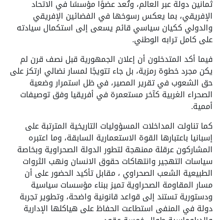
ثمانين دولة عبر العالم، وتُعد عضوًا مؤسسًا في الاتحاد
الإفريقي، بما يعكس رسوخها في الفضائين الإفريقي
والدولي ككيان سياسي قائم يسعى إلى استكمال سيادته
على كامل ترابه الوطني.
فيما أكد المتدخلون أن إعلان الجمهورية قبل نصف قرن لم
يكن مجرد خطوة رمزية، بل جاء تتويجًا لمسار نضالي ارتكز على
حق الشعوب في تقرير المصير، في ظل استمرار وضعية
الصحراء الغربية كآخر مستعمرة في أفريقيا وفق توصيفات
أممية.
كما تناولت المداخلات المسؤوليات التاريخية المترتبة على
إسبانيا باعتبارها القوة الاستعمارية السابقة، وما اعتبره
المشاركون عرقلة ممنهجة لتطور الدولة الصحراوية وبخاصة
سياسات التهجير وانتهاكات حقوق الانسان ونهب الثروات
الطبيعية الشعب الصحراوي ، مقابل تأكيد الحضور على أن
مسار المقاومة الصحراوية تميز ببناء مؤسسات سياسية
ودستورية تستند إلى قواعد قانونية واضحة، وتطوير تجربة
دولة في المنفى استطاعت الحفاظ على هياكلها الإدارية