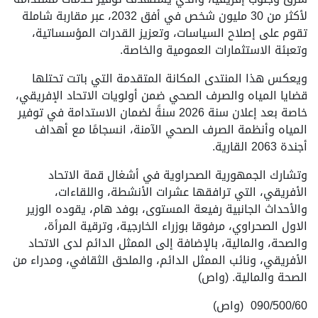
لأكثر من 30 مليون شخص في أفق 2032، عبر مقاربة شاملة
تقوم على إصلاح السياسات، وتعزيز القدرات المؤسساتية،
وتعبئة الاستثمارات العمومية والخاصة.
ويعكس هذا المنتدى المكانة المتقدمة التي باتت تحتلها
قضايا المياه والصرف الصحي ضمن أولويات الاتحاد الإفريقي،
خاصة بعد إعلان سنة 2026 سنةً لضمان الاستدامة في توفير
المياه وأنظمة الصرف الصحي الآمنة، انسجامًا مع أهداف
أجندة 2063 القارية.
وتشارك الجمهورية الصحراوية في أشغال قمة الاتحاد
الأفريقي، التي ترافقها عشرات الأنشطة، واللقاءات،
والأحداث الجانبية رفيعة المستوى، بوفد هام، يقوده الوزير
الاول الصحراوي، مرفوقا بوزراء الخارجية، وترقية المرأة،
والصحة، والمالية، بالإضافة إلى الممثل الدائم لدى الاتحاد
الأفريقي، ونائب الممثل الدائم، والملحق الثقافي، ومدراء من
الصحة والمالية. (واص)
090/500/60 (واص)