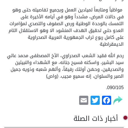
مواظباً ومتابعاً لميادين العمل وبجميع تفاصيله حتى وهو
في حالات المرض، مشدداً وهو في أيامه الأخيرة على
التمسك بالوحدة الوطنية ورص الصفوف والتصدي لمؤامرات
العدو حتي تحقيق الهدف المنشود الا وهو الاستقلال التام
على كامل ربوع تراب الجمهورية العربية الصحراوية
الديمقراطية
رحم الله فقيد الشعب الصحراوي، الأخ المصطفى محمد عالي
سيد البشير، واسكنه فسيح جنانه، مع الشهداء والنبيئين
والصديقين، وحسُن أولئك رفيقاً، وألهم شعبه وذويه جميل
الصبر والسلوان، إنه سميع مجيب. (واص)
090/105.
Email
Facebook
Twitter
أخبار ذات الصلة