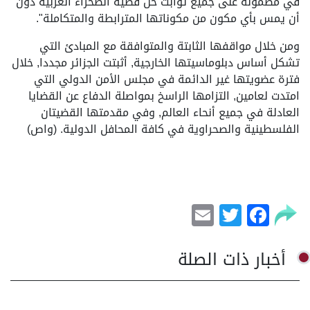
في مضمونه على جميع ثوابت حل قضية الصحراء الغربية دون
أن يمس بأي مكون من مكوناتها المترابطة والمتكاملة".
ومن خلال مواقفها الثابتة والمتوافقة مع المبادئ التي
تشكل أساس دبلوماسيتها الخارجية, أثبتت الجزائر مجددا, خلال
فترة عضويتها غير الدائمة في مجلس الأمن الدولي التي
امتدت لعامين, التزامها الراسخ بمواصلة الدفاع عن القضايا
العادلة في جميع أنحاء العالم, وفي مقدمتها القضيتان
الفلسطينية والصحراوية في كافة المحافل الدولية. (واص)
Email
Facebook
Twitter
أخبار ذات الصلة