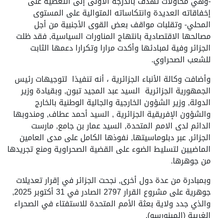
-وهي محاولات تهدف بالدرجة الأولى إلى التغطية على
إخفاقاته العديدة وانتكاساته المتوالية على المستوى
المحلي- وتقلبات مواقف بعض القوى الأجنبية من أجل
مصالحها الاقتصادية بانتهاج المناورات السياسية, فقد ظلت
الجزائر وفية لمبادئها وأكدت مرارا وتكرارا دعمها الثابت
للشعب الصحراوي.
وأضافت وكالة الأنباء الجزائرية ، أنه تنفيذا لتوجيهات رئيس
الجمهورية الجزائرية السيد عبد المجيد تبون, وبقيادة وزير
الدولة, وزير الشؤون الخارجية والجالية الوطنية بالخارج
والشؤون الإفريقية الجزائرية , السيد أحمد عطاف, ومندوبها
الدائم لدى الامم المتحدة, السيد عمار بن جامع, مارست
الجزائر, عبر دبلوماسيتها, نفوذها الكامل على مدى العامين
الماضيين لتسليط الضوء على القضية الصحراوية ومنع تجريدها
من جوهرها.
وبمبادرة من عدة دول أخرى, نجحت الجزائر في إقرار تعديلات
جوهرية على مشروع القرار 2797 الصادر في 31 أكتوبر 2025,
والذي جدد ولاية بعثة الأمم المتحدة للاستفتاء في الصحراء
الغربية (المينورسو).