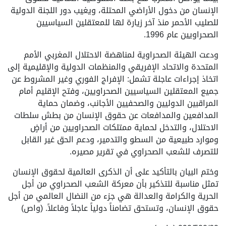
الإنسان من دخول الأراضي المحتلة، ويغيب دور اللجنة الدولية
للصليب الأحمر منذ آخر زيارة لها للمعتقلين السياسيين
الصحراويين عام 1996.
ودعت الهيئة الصحراوية لمناهضة الاحتلال المغربي الأمم
المتحدة والاتحاد الإفريقي والمنظمات الدولية والإقليمية إلى
اتخاذ إجراءات عاجلة تشمل: الإفراج الفوري وغير المشروط عن
جميع المعتقلين السياسيين الصحراويين، وفتح الإقليم أمام
المراقبين الدوليين والصحفيين الأجانب، وضمان حماية
المدافعين والمدافعات عن حقوق الإنسان من بطش سلطات
الاحتلال، والتدخل لحماية ممتلكات الصحراويين من أراضٍ
وموارد طبيعية من السطو والتدمير، ودعم الحق غير القابل
للتصرف للشعب الصحراوي في تقرير مصيره.
وختم البيان بالتأكيد على أن الذكرى العالمية لحقوق الإنسان
تمثل مناسبة للتذكير بأن معركة الشعب الصحراوي من أجل
الحرية والكرامة والعدالة هي جزء من النضال العالمي من أجل
حقوق الإنسان، وتستحق تضامناً دولياً عاجلاً وفاعلاً. (واص)