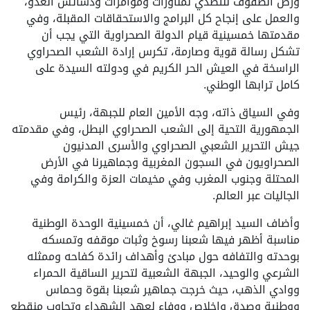
ورص الصفوف للتصدي لمناورات ومؤامرات ودسائس العدو،
والعمل على إنجاح كل البرامج والاستحقاقات المقبلة، وفي
مقدمتها خمسينية قيام الدولة الصحراوية التي يجب أن
تشكل رسالة قوية وصارمة، تكرس إرادة الشعب الصحراوي
الراسخة في العيش الحر الكريم في ودولته السيدة على
كامل ترابها الوطني.
وفي السياق ذاته، وجه الأمين العام للجبهة، رئيس
الجمهورية التحية إلى الشعب الصحراوي البطل، وفي مقدمته
جيش التحرير الشعبي الصحراوي والأسرى المدنيون
الصحراويون في السجون المغربية وجماهيرنا في الأرض
المحتلة وجنوب المغرب وفي مخيمات العزة والكرامة وفي
الجاليات عبر العالم.
وأضاف السيد إبراهيم غالي، أن خمسينية الوحدة الوطنية
مناسبة أظهر فيها شعبنا رسوخ وثبات موقفه وتمسكه
بوحدته والتفافه حول مبادئ وأهداف رائدة كفاحه وممثله
الشرعي والوحيد، الجبهة الشعبية لتحرير الساقية الحمراء
ووادي الذهب، حيث خرجت جماهير شعبنا بقوة وحماس
ووطنية وصدق وإخلاص ووفاء لعهد الشهداء وتجاوب منقطع