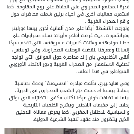
قدرة المجتمع الصحراوي على الحفاظ على روح المقاومة. كما
استمرت فعاليات أخرى في أحياء برلين شملت محاضرات حول
واقع الصحراء الغربية .
وتوزعت الأنشطة أيضًا على مدن ألمانية أخرى بينها غورليتز
وفرانكفورت، حيث عُرضت أفلام «أبيات: نساء صحراويات على
خط المواجهة» و«ثلاث كاميرات مسروقة»، التي تقدم سردًا
إنسانيًا ومعرفيًا للقضية الوطنية الصحراوية. وفي توبينغن،
ألقى الأكاديمي يان زاند محاضرة حول العوائق التي تواجه
تصفية الاستعمار من الصحراء الغربية ودور الاتحاد الأوروبي
المتواطئ في هذا الملف.
وفي هايدلبيرغ، نظّمت مبادرة "اندسيمنتّ" وقفة تضامنية
بساحة بيسمارك دعمت حق الشعب الصحراوي في الحرية،
بينما استضافت كولن عرضًا لكتاب «كفى انتظارًا» الذي يوثق
رحلات إلى مخيمات اللاجئين ويشرح الخلفيات التاريخية
والسياسية للاحتلال المغربي. كما يعرض معاناة اللاجئين
الذين ينتظرون منذ عقود تنفيذ الشرعية الدولية.