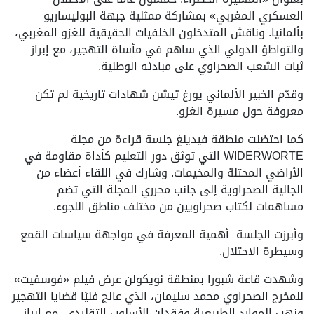
العسكري المغربي» بمشاركة ممثلية جبهة البوليساريو
بألمانيا. وناقش المتدخلون الخلفيات الحقيقية للغزو المغربي،
والتواطؤ الدولي الذي ساهم في مأساة التهجير، مع إبراز
ثبات الشعب الصحراوي على مبادئه الوطنية.
وقدّم الخبير الألماني يورغ تيشن شهادات تاريخية لم تكن
معروفة حول مسيرة الغزو.
كما احتضنت منطقة فيدينغ جلسة قراءة من مجلة
WIDERWORTE التي توثق دور التعليم كأداة مقاومة في
الأراضي المحتلة والمخيمات. وشارك في اللقاء أعضاء من
الجالية الصحراوية إلى جانب محرري المجلة التي تضم
مساهمات لكتاب صحراويين من مختلف مناطق اللجوء.
وأبرزت الجلسة أهمية المعرفة في مواجهة سياسات القمع
وسيطرة الاحتلال.
وشهدت قاعة شبورا بمنطقة نويكولن عرض فيلم «فوسفيت»
للمخرج الصحراوي محمد سليمان، الذي عالج فنيًا قضايا التهجير
ونهب الموارد الطبيعية وفقدان الأسلوب التقليدي، مع إبراز