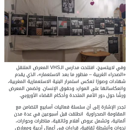
وفي لايبتسيج، افتتحت مدارس الـVHS المعرض المتنقل
«الصحراء الغربية – منظور ما بعد الاستعمار»، الذي يقدم
شهادات وصورًا تعكس استمرار البنية الاستعمارية المغربية،
وانعكاساتها على الموارد وحقوق الإنسان. وتضمن المعرض
ورشًا حول دور الأمم المتحدة وأحكام القضاء الأوروبي.
تجدر الإشارة إلى أن سلسلة فعاليات أسابيع التضامن مع
المقاومة الصحراوية انطلقت قبل أسبوعين في عدة مدن
ألمانية، وتشمل عروض أفلام وثائقية، مناظرات وحوارات،
ندوات وأنشطة ثقافية، قراءات في أعمال أدبية ومعارض