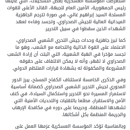
استعرضت المؤسسة العسكرية بعض التشكيلات، التي عاينها
رئيس الجمهورية، الأمين العام للجبهة، القائد الأعلى للقوات
المسلحة السيد إبراهيم غالي، في صورة تترجم الجاهزية
الميدانية العالية للجيش الصحراوي، وتجسد وفاءه لعهد
الشهداء الذين سقطوا في سبيل التحرير.
كما تبرز جاهزية وحدات جيش التحري الشعبي الصحراوي،
الاعتماد على القوة الذاتية والتحامه مع الشعب، وهو ما
تجسد مؤخرا في الهبة الشعبية، التي اثبتت أن إرادة الشعب
الصحراوي لا تقهر، وأنه لا يمكن الالتفاف على حقوقه
المشروعة والمكفولة له بشهادة قرارات المنتظم الدولي.
وفي الذكرى الخامسة لاستئناف الكفاح المسلح، يبرز الدور
المحوري لجيش التحرير الشعبي الصحراوي كضمانة أساسية
لاستمرار المسيرة نحو التحرير واستكمال السيادة، في كنف
الأمن والاستقرار، مطلعا بالتقلبات والتحديات الأمنية التي
تشهدها المنطقة، وحريصا على دوره في مكافحة الإرهاب
والجريمة المنظمة بكل أشكالها.
وبالمناسبة تؤكد المؤسسة العسكرية عزمها العمل على