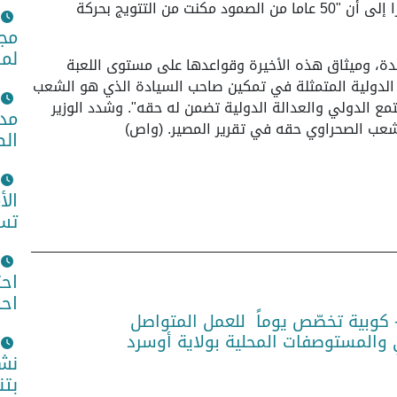
وحصلت على اعتراف أكثر من 80 دولة في العالم", مشيرا إلى أن "50 عاما من الصمود مكنت من التتويج بحركة
مجم
لمص
تحدة، وميثاق هذه الأخيرة وقواعدها على مستوى اللعبة
 الدولية المتمثلة في تمكين صاحب السيادة الذي هو الشعب
ع الدولي والعدالة الدولية تضمن له حقه". وشدد الوزير
مدي
لشعب الصحراوي حقه في تقرير المصير. (واص)
الص
الأ
تست
اح
اح
 كوبية تخصّص يوماً للعمل المتواصل
المستوصفات المحلية بولاية أوسرد
نشا
بتن