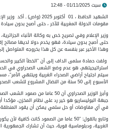
سبت 01/11/2025 - 12:48
الشهيد الحافظ ، 01 أكتوبر 25
مقومات الدولة المغربية للآخر ، حتى أصبح بدون سيادة .
وزير الإعلام وفي تصريح خص به وكالة الأنباء الجزائرية، 
حتى أصبح بدون سيادة، فهو يخدم دولا لديها مصالح إق
وهذا الأخير عبر بنفسه عن كل هذا بخروجه المتواصل إلى
ولفت حمادة سلمى الداف إلى أن "الخطأ الكبير والحساب
استراتيجيتهم، هو عدم وضع الشعب الصحراوي في الحس
سيتم اجتياح أراضي الصحراء الغربية وينتهي الأمر"، مست
الأسبوع إلى 50 سنة من النضال المشروع للشعب الصحراوي والدفاع عن قضيته العادلة وحقه في تقرير المصير".
وأبرز الوزير الصحراوي أن 50 عاما 
جبهة البوليساريو هو خير رد على نظام المخزن، مؤكدا أ
في أي مفاوضات أو حل سلمي يمكن أن يقود المنطقة إل
وتابع بالقول: "50 عاما من الصمود كانت كا
الغربية، ودبلوماسية قوية، حيث أن تشارك الجمهورية ا