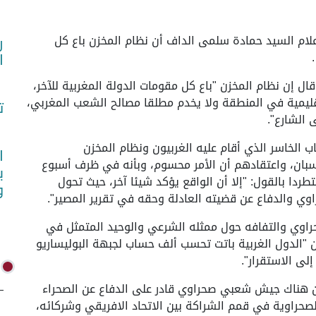
20 (واص) ـ أكد وزير الإعلام السيد حمادة سلمى الداف أن نظام المخزن باع كل
ر
ا
قال إن نظام المخزن "باع كل مقومات الدولة المغربية للآخر،
ليمية في المنطقة ولا يخدم مطلقا مصالح الشعب المغربي،
ت
 الشارع".
 الخاسر الذي أقام عليه الغربيون ونظام المخزن
ا
بان، واعتقادهم أن الأمر محسوم، وبأنه في ظرف أسبوع
ب
طردا بالقول: "إلا أن الواقع يؤكد شيئا آخر، حيث تحول
و
من صمود الشعب الصحراوي والتفافه حول ممثله الشرعي والوحيد المتمثل في
ن "الدول الغربية باتت تحسب ألف حساب لجبهة البوليساريو
ى الاستقرار".
فية لأن يكون هناك جيش شعبي صحراوي قادر على الدفاع عن الصحراء
لصحراوية في قمم الشراكة بين الاتحاد الافريقي وشركائه،