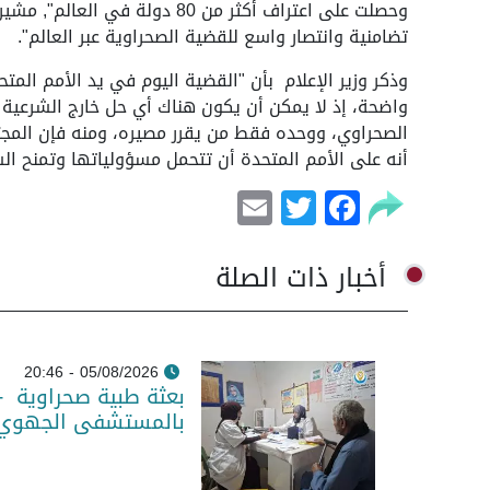
تضامنية وانتصار واسع للقضية الصحراوية عبر العالم".
وذكر وزير الإعلام بأن "القضية اليوم في يد الأمم الم
واضحة، إذ لا يمكن أن يكون هناك أي حل خارج الشرعية
الصحراوي، ووحده فقط من يقرر مصيره، ومنه فإن المجتم
أنه على الأمم المتحدة أن تتحمل مسؤولياتها وتمنح ا
Email
Facebook
Twitter
أخبار ذات الصلة
05/08/2026 - 20:46
بعثة طبية صحراوية -
بالمستشفى الجهوي و