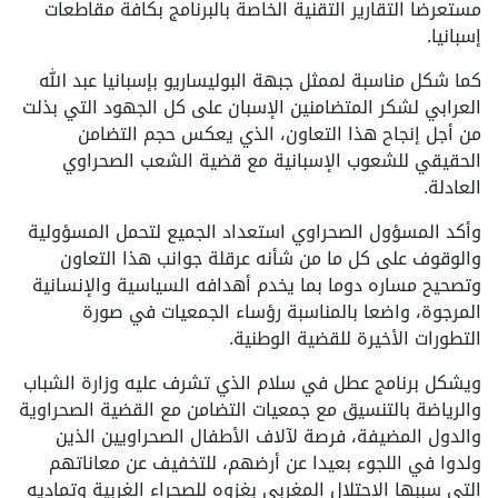
مستعرضا التقارير التقنية الخاصة بالبرنامج بكافة مقاطعات
إسبانيا.
كما شكل مناسبة لممثل جبهة البوليساريو بإسبانيا عبد الله
العرابي لشكر المتضامنين الإسبان على كل الجهود التي بذلت
من أجل إنجاح هذا التعاون، الذي يعكس حجم التضامن
الحقيقي للشعوب الإسبانية مع قضية الشعب الصحراوي
العادلة.
وأكد المسؤول الصحراوي استعداد الجميع لتحمل المسؤولية
والوقوف على كل ما من شأنه عرقلة جوانب هذا التعاون
وتصحيح مساره دوما بما يخدم أهدافه السياسية والإنسانية
المرجوة، واضعا بالمناسبة رؤساء الجمعيات في صورة
التطورات الأخيرة للقضية الوطنية.
ويشكل برنامج عطل في سلام الذي تشرف عليه وزارة الشباب
والرياضة بالتنسيق مع جمعيات التضامن مع القضية الصحراوية
والدول المضيفة، فرصة لآلاف الأطفال الصحراويين الذين
ولدوا في اللجوء بعيدا عن أرضهم، للتخفيف عن معاناتهم
التي سببها الاحتلال المغربي بغزوه للصحراء الغربية وتماديه