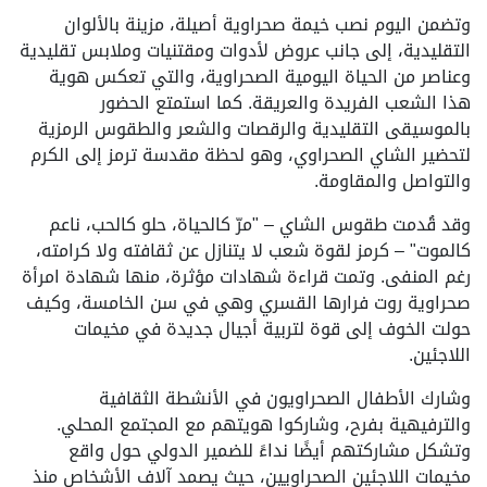
وتضمن اليوم نصب خيمة صحراوية أصيلة، مزينة بالألوان
التقليدية، إلى جانب عروض لأدوات ومقتنيات وملابس تقليدية
وعناصر من الحياة اليومية الصحراوية، والتي تعكس هوية
هذا الشعب الفريدة والعريقة. كما استمتع الحضور
بالموسيقى التقليدية والرقصات والشعر والطقوس الرمزية
لتحضير الشاي الصحراوي، وهو لحظة مقدسة ترمز إلى الكرم
والتواصل والمقاومة.
وقد قُدمت طقوس الشاي – "مرّ كالحياة، حلو كالحب، ناعم
كالموت" – كرمز لقوة شعب لا يتنازل عن ثقافته ولا كرامته،
رغم المنفى. وتمت قراءة شهادات مؤثرة، منها شهادة امرأة
صحراوية روت فرارها القسري وهي في سن الخامسة، وكيف
حولت الخوف إلى قوة لتربية أجيال جديدة في مخيمات
اللاجئين.
وشارك الأطفال الصحراويون في الأنشطة الثقافية
والترفيهية بفرح، وشاركوا هويتهم مع المجتمع المحلي.
وتشكل مشاركتهم أيضًا نداءً للضمير الدولي حول واقع
مخيمات اللاجئين الصحراويين، حيث يصمد آلاف الأشخاص منذ