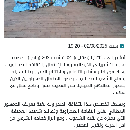
سبت 02/08/2025 - 19:20
أتشيريالي، كاتانيا (صقلية)، 02 غشت 2025 (واص) - خصصت
مدينة اتشيريالي الايطالية يوما للإحتفال بالثقافة الصحراوية ،
وذلك في اطار مشاعر التضامن والالتزام الذي يربط المدينة
بكفاح الشعب الصحراوي ، بحضور الاطفال الصحراويين الذين
يقضون عطلتهم الصيفية في المدينة ضمن برنامج عطل في
سلام .
ويهدف تخصيص هذا للثقافة الصحراوية بغية تعريف الجمهور
الإيطالي بغنى الثقافة الصحراوية وتقاليد شعبها العميقة
التي تميزه عن بقية الشعوب ، ومع ابراز كفاحه الشرعي من
اجل الحرية وتقرير المصير .