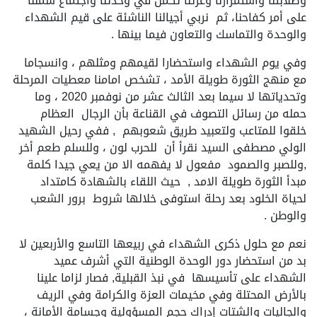
وصلابتنا واستمرارنا وعزتنا تكمن في وحدتنا واجتماع شملنا
على أمر كفاحنا، ثم نربي أجيالنا الناشئة على قيم الشهداء
والوحدة والتماسك والتعاون فيما بينها .
وفي يوم الشهداء واستحضارا لقيمهم ومثلهم ، وانسجاما
مع منهج الثورة طويلة الأمد ، تشخص امامنا معطيات المرحلة
وتحدياتها لا سيما بعد الثالث عشر من نوفمبر 2020 ، وما
حمله من رسائل التصوف في القناعة بأن الرجال العظام
خلقوا للمتاعب ولتعبيد طريق شعوبهم , ففي رحيل الشهيد
الولي مصطفى السيد نقرأ أن للحرب لون ، وللسلم طعم أخر
,وللصبر والصمود مفعول لا يفهمه الا من يعي جيدا كلمة
مبدأ الثورة طويلة الامد , حيث اللقاء بالشهادة كامتداد
لحياة الخلود بعد رحلة استوفى خلالها شروط برور الشعب
والوطن .
نعم مع حلول ذكرى الشهداء في ربيعها التاسع والأربعين لا
بد من استحضار دور الوحدة الوطنية التي أشرف عميد
الشهداء على تأسيسها في نبذ القبلية, فصار لزاما علينا
بالأرض المحتلة وفي مخيمات العزة والكرامة وفي الريف
والجاليات والشتات إدراك حجم المسؤولية وجسامة الأمانة ،