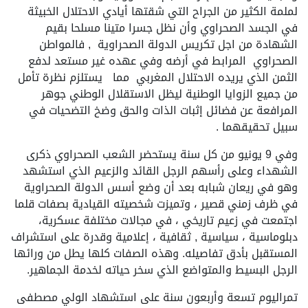
لملمة الكثير من الجراح التي شقتها أيادي الاحتلال الخبيثة
في الجسد الصحراوي وأن نظل جسرا متينا مسلحا بقيم
الشهادة من اجل تكريس الدولة الصحراوية , فالمواطن
الصحراوي المرابط في أرضه وفي عهده غير مستعد لدفع
الثمن الذي يريده الاحتلال المغربي مما يستلزم نظرة تأمل
من جميع الزوايا الوطنية ليظل الاستقلال الوطني جوهر
المرافعة عن فضائل إثبات الذات والحق وضخ التضحيات في
سبيل تحقيقهما .
وفي 9 يونيو من كل سنة يستحضر الشعب الصحراوي ذكرى
الشهداء وعلى رأسهم الرجل القائد والزعيم الذي استشهد
وهو في ريعان شبابه بعد أن وضع أسس الدولة الصحراوية
في ظرف زمني قصير ، وتميزت شخصيته القيادية بصفات قلما
اجتمعت في زعيم تاريخي ، في مجالات مختلفة عسكرية،
دبلوماسية ، سياسية , ثقافية ، إعلامية وقدرة على استشراف
المستقبل بأدق تفاصيله. وهذه الصفات كلها يطل من ورائها
الرجل البسيط والمتواضع الذي سخر حياته لخدمة الجماهير.
تمراليوم تسعة وأربعون سنة على استشهاد الولي مصطفى