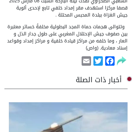
الشعبي الصحراوي نفذت ل
يلة البارحة السبت 08 مارس 2025
قصفا مركزا استهدف مقر إمداد خلفي تابع لإحدى ألوية
جيش الغزاة ببلدة المحبس المحتلة .
وتتوالى هجمات حماة المجد البطولية مخلفةً خسائر معتبرة
بين صفوف جيش الإحتلال المغربي على طول جدار الذل و
العار ، وما خلفه من مراكز قيادة خلفية و مراكز إمداد وقواعد
إسناد معادية. (واص)
Email
Facebook
Twitter
أخبار ذات الصلة