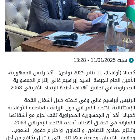
سبت 11/01/2025 - 13:28
كمبالا (أوغندا)، 11 يناير 2025 (واص) - أكد رئيس الجمهورية،
الأمين العام للجبهة السيد إبراهيم غالي إلتزام الجمهورية
الصحراوية في تحقيق أهداف أجندة الإتحاد الأفريقي 2063.
الرئيس ٱبراهيم غالي وفي كلمته خلال أشغال القمة
الإستثنائية للإتحاد الأفريقي حول الزراعة بالعاصمة الأوغندية
كمبالا
أكد أن الجمهورية الصحراوية تقف بحزم مع أشقائها
الأفارقة في تحقيق أهداف أجندة الاتحاد الإفريقي 2063،
وتلتزم بمبادئ التضامن، والتعاون، واحترام حقوق الشعوب،
وحقوق الإنسان، وخاصةً منها تلك التي لا تزال تكافح من أجل