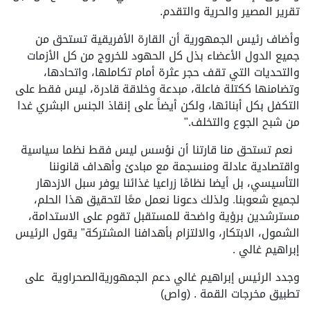
تقرير المصير والحرية والتقدم.
وأضاف رئيس الجمهورية أن القارة الأفريقية تستحق من
جميع الدول الأعضاء بذل كل الحهود للخروج من كل الأزمات
والتحديات التي تقف حجر عثرة أمام تكاملها، واتحادها،
وتضامنها ككتلة فاعلة، مبدعة وخلاقة قادرة، ليس فقط على
التكفل بكل أبنائها، ولكن أيضاً على إنقاذ الجنس البشري غدا
من شبح الجوع والتخلف."
نعم تستحق منا قارتنا أن نؤسس ليس فقط نظما سياسية
واقتصادية عادلة ومنسجمة مع مبادئ وأهداف قانوننا
التأسيسي، بل أيضا نظامًا زراعيا غذائنا يوفر سبل الازدهار
لجميع شعوبنا. ولذلك دعونا نعمل معًا لتحقيق هذا الحلم،
مسترشدين برؤية واضحة للمستقبل تقوم على الاستدامة،
الشمول، الابتكار، والالتزام بأهدافنا المشتركة" يقول الرئيس
إبراهيم غالي .
وجدد الرئيس إبراهيم غالي دعم الجمهوريةالصحراوية على
تطبيق مخرجات القمة . (واص)