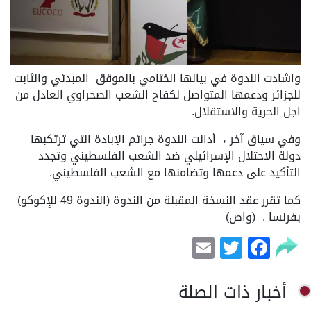
واشادت الندوة في بيانها الختامي بالموقق المبدئي والثابت
للجزائر ودعمها المتواصل لكفاح الشعب الصحراوي العادل من
اجل الحرية والاستقلال.
وفي سياق آخر ، أدانت الندوة جرائم الإبادة التي ترتكبها
دولة الاحتلال الإسرائيلي ضد الشعب الفلسطيني وتجدد
التأكيد على دعمها وتضامنها مع الشعب الفلسطيني.
كما تقرر عقد النسخة المقبلة من الندوة (الندوة 49 للإكوكو)
بفرنسا . (واص)
Email
Facebook
Twitter
أخبار ذات الصلة