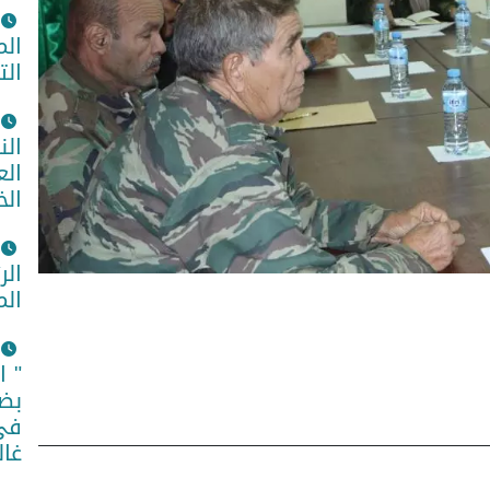
الم
الت
الن
الع
الخ
الر
الم
" ا
بضم
في 
غال