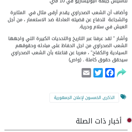
لتأسيس جبهة البوليساريو‏ في 10 ماي.
وأضاف أن الشعب الصحراوي يقدم أرقى مثال في المثابرة
والشجاعة للدفاع عن قضيته العادلة ضد الاستعمار ، من أجل
العيش في سلام وحرية.
وأشار " لقد عرفنا عبر التاريخ والتحديات الكبيرة التي واجهها
الشعب الصحراوي من اجل الحفاظ على مبادئه وحقوقهم
السيادية والكفاح" ، معربا عن قناعته بأن الشعب الصحراوي
سيحقق حقوق كاملة . (واص)
Email
Facebook
Twitter
الذكرى الخمسون لإعلان الجمهورية
أخبار ذات الصلة