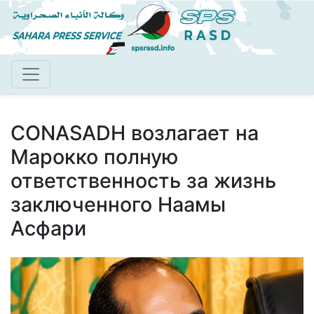
Перейти
к
основному
содержанию
CONASADH возлагает на
Марокко полную
ответственность за жизнь
заключенного Наамы
Асфари