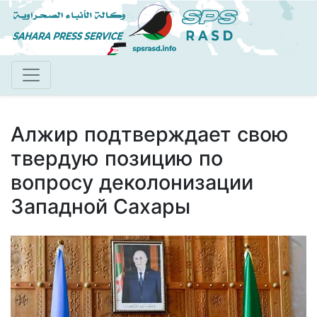
Перейти
к
основному
содержанию
Алжир подтверждает свою
твердую позицию по
вопросу деколонизации
Западной Сахары