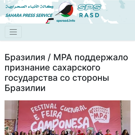
Перейти
к
основному
содержанию
Бразилия / MPA поддержало
признание сахарского
государства со стороны
Бразилии