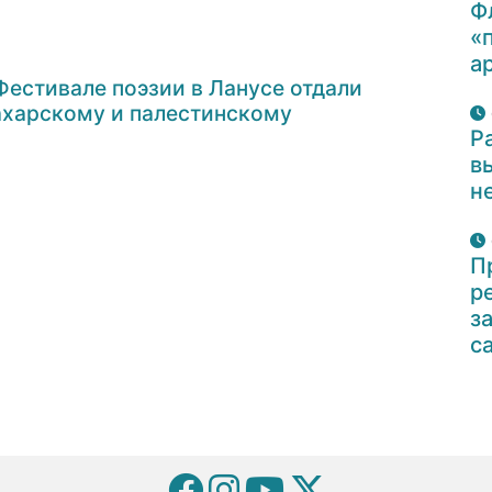
Ф
«
а
Фестивале поэзии в Ланусе отдали
ахарскому и палестинскому
Р
в
н
П
р
з
с