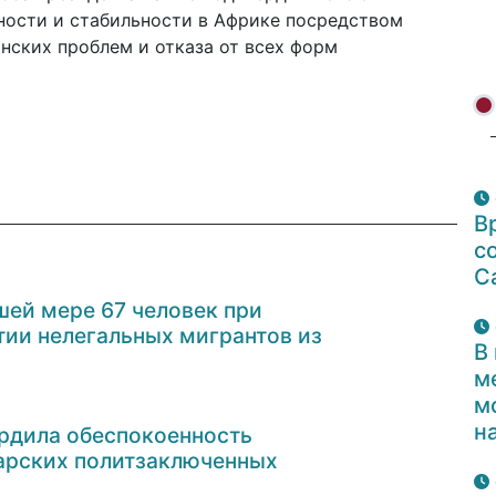
ности и стабильности в Африке посредством
нских проблем и отказа от всех форм
В
с
С
шей мере 67 человек при
ии нелегальных мигрантов из
В
м
м
н
рдила обеспокоенность
арских политзаключенных