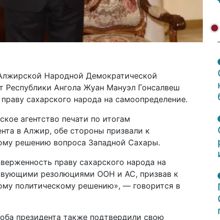
Алжирской Народной Демократической
т Республики Ангола Жуан Мануэл Гонсалвеш
праву сахарского народа на самоопределение.
кое агентство печати по итогам
ента в Алжир, обе стороны призвали к
ому решению вопроса Западной Сахары.
иверженность праву сахарского народа на
твующими резолюциями ООН и АС, призвав к
ому политическому решению», — говорится в
 оба президента также подтвердили свою