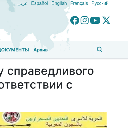
عربي
Español
English
Français
Pусский
ДОКУМЕНТЫ
Aрхив
у справедливого
ответствии с