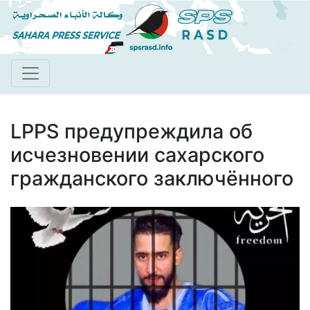
Перейти
к
основному
содержанию
LPPS предупреждила об
исчезновении сахарского
гражданского заключённого