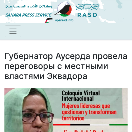
Перейти
к
основному
содержанию
Губернатор Аусерда провела
переговоры с местными
властями Эквадора