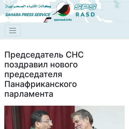
Перейти
к
основному
содержанию
Председатель СНС
поздравил нового
председателя
Панафриканского
парламента