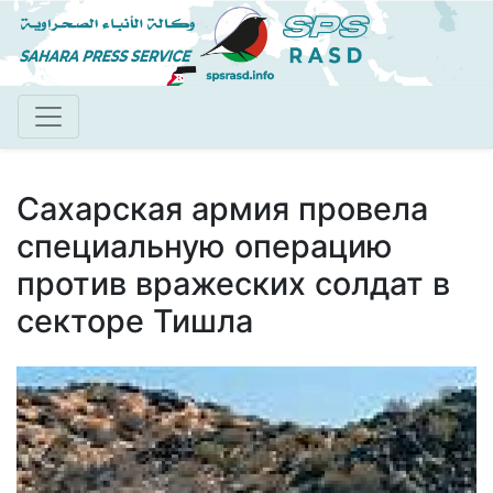
Перейти
к
основному
содержанию
Сахарская армия провела
специальную операцию
против вражеских солдат в
секторе Тишла