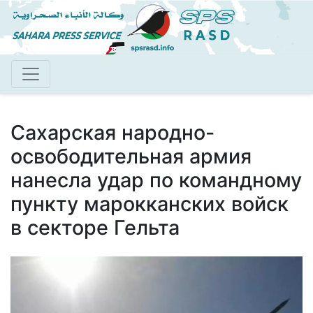
Перейти
к
основному
содержанию
Сахарская народно-
освободительная армия
нанесла удар по командному
пункту марокканских войск
в секторе Гельта