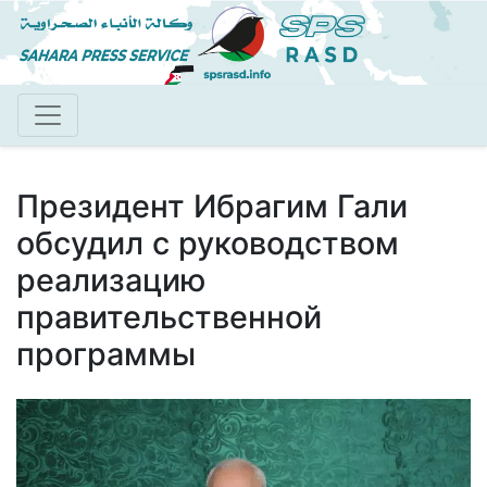
Перейти
к
основному
содержанию
Президент Ибрагим Гали
обсудил с руководством
реализацию
правительственной
программы