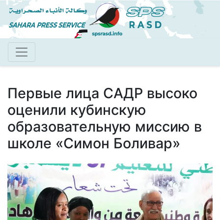
Перейти
к
основному
содержанию
Первые лица САДР высоко
оценили кубинскую
образовательную миссию в
школе «Симон Боливар»