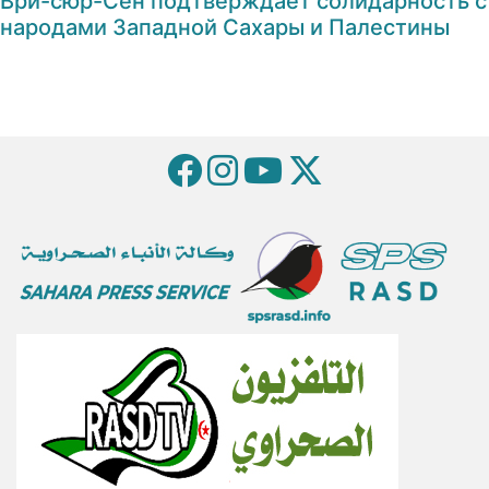
Ври-сюр-Сен подтверждает солидарность с
народами Западной Сахары и Палестины