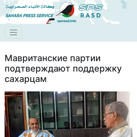
Перейти
к
основному
содержанию
Мавританские партии
подтверждают поддержку
сахарцам