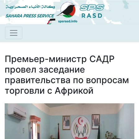
Перейти
к
основному
содержанию
Премьер-министр САДР
провел заседание
правительства по вопросам
торговли с Африкой