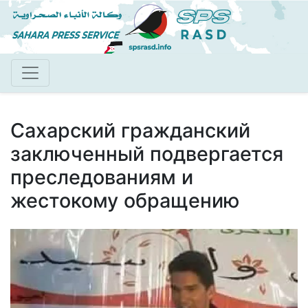
Перейти
к
основному
содержанию
Сахарский гражданский
заключенный подвергается
преследованиям и
жестокому обращению