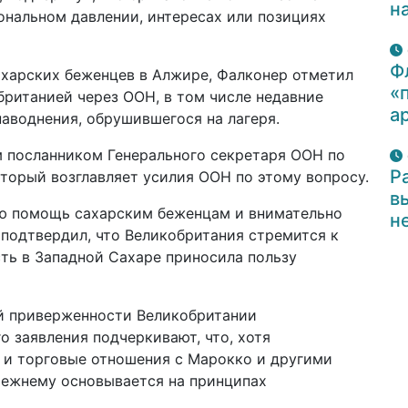
н
иональном давлении, интересах или позициях
Ф
ахарских беженцев в Алжире, Фалконер отметил
«
ританией через ООН, в том числе недавние
а
аводнения, обрушившегося на лагеря.
м посланником Генерального секретаря ООН по
Р
торый возглавляет усилия ООН по этому вопросу.
в
ю помощь сахарским беженцам и внимательно
н
 подтвердил, что Великобритания стремится к
ть в Западной Сахаре приносила пользу
й приверженности Великобритании
о заявления подчеркивают, что, хотя
 и торговые отношения с Марокко и другими
режнему основывается на принципах