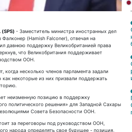
 (
SPS
)
- Заместитель министра иностранных дел
Фалконер (Hamish Falconer), отвечая на
дил давнюю поддержку Великобританией права
черкнув, что Великобритания поддерживает
водством ООН.
т, когда несколько членов парламента задали
о как некоторые из них призвали поддержать
иторию.
ает неизменную позицию в поддержку
ого политического решения» для Западной Сахары
резолюциями Совета Безопасности ООН.
тоит за переговоры под руководством ООН,
ого народа определять свое будущее - позиция,