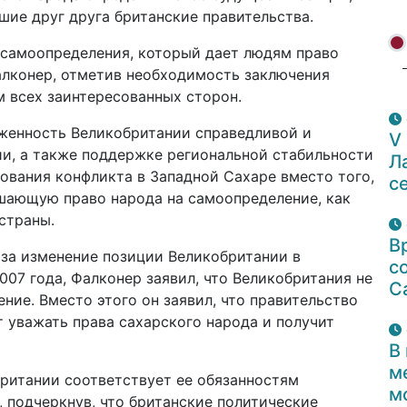
ие друг друга британские правительства.
самоопределения, который дает людям право
алконер, отметив необходимость заключения
м всех заинтересованных сторон.
женность Великобритании справедливой и
V
и, а также поддержке региональной стабильности
Л
ования конфликта в Западной Сахаре вместо того,
с
шающую право народа на самоопределение, как
страны.
В
 за изменение позиции Великобритании в
с
07 года, Фалконер заявил, что Великобритания не
С
ние. Вместо этого он заявил, что правительство
т уважать права сахарского народа и получит
В
м
британии соответствует ее обязанностям
м
 подчеркнув, что британские политические