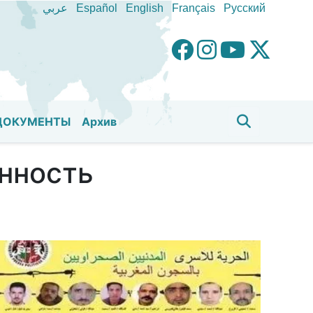
عربي
Español
English
Français
Pусский
ДОКУМЕНТЫ
Aрхив
нность