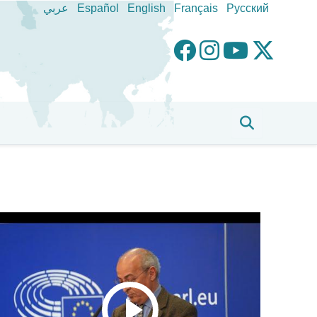
عربي
Español
English
Français
Pусский