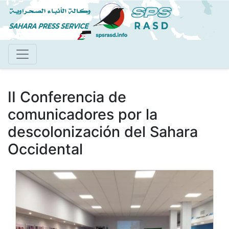
Pasar
al
contenido
principal
II Conferencia de
comunicadores por la
descolonización del Sahara
Occidental