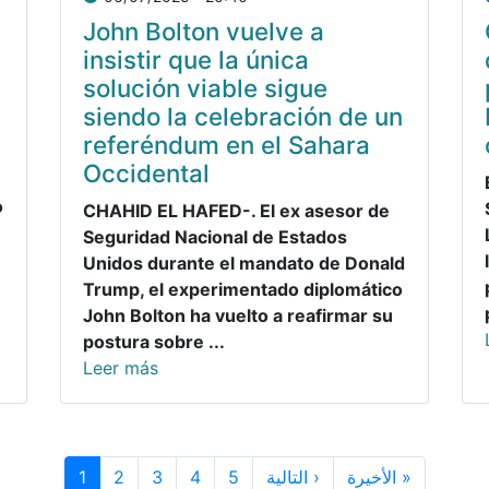
John Bolton vuelve a
insistir que la única
solución viable sigue
siendo la celebración de un
referéndum en el Sahara
Occidental
o
CHAHID EL HAFED-. El ex asesor de
Seguridad Nacional de Estados
Unidos durante el mandato de Donald
Trump, el experimentado diplomático
John Bolton ha vuelto a reafirmar su
postura sobre ...
Leer más
Siguiente página
Última p
1
2
3
4
5
التالية ›
الأخيرة »