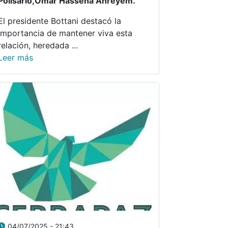
Polisario,Omar Hassena Ahreyem.
El presidente Bottani destacó la
importancia de mantener viva esta
relación, heredada ...
Leer más
04/07/2025 - 21:43