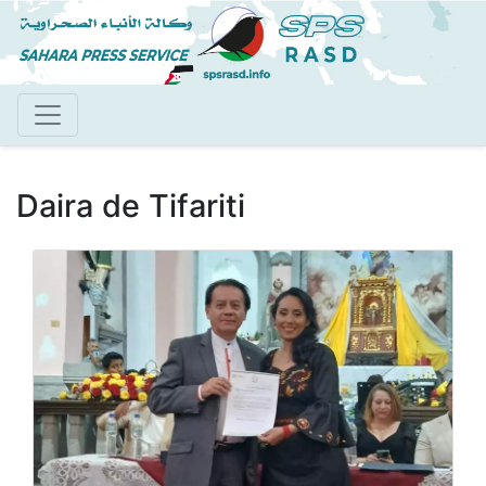
Pasar
al
contenido
principal
Daira de Tifariti