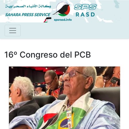
Pasar
al
contenido
principal
16º Congreso del PCB