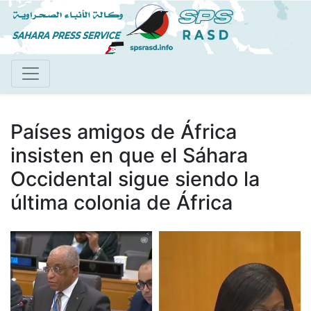
Pasar
al
contenido
principal
Países amigos de África
insisten en que el Sáhara
Occidental sigue siendo la
última colonia de África