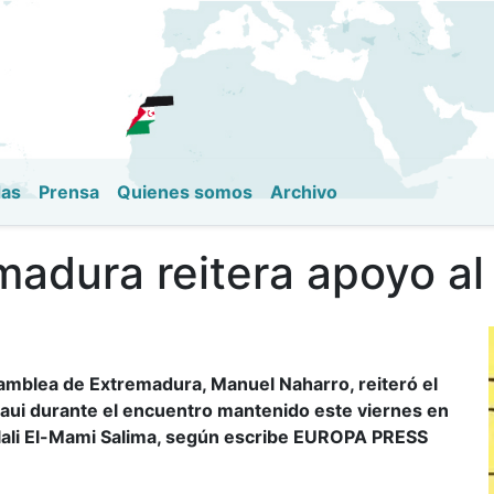
Pasar
al
contenido
principal
das
Prensa
Quienes somos
Archivo
adura reitera apoyo al
amblea de Extremadura, Manuel Naharro, reiteró el
araui durante el encuentro mantenido este viernes en
l-lali El-Mami Salima, según escribe EUROPA PRESS