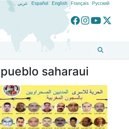
عربي
Español
English
Français
Pусский
 pueblo saharaui