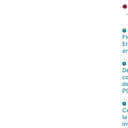
Fl
E
en
De
c
de
P
Co
la
i