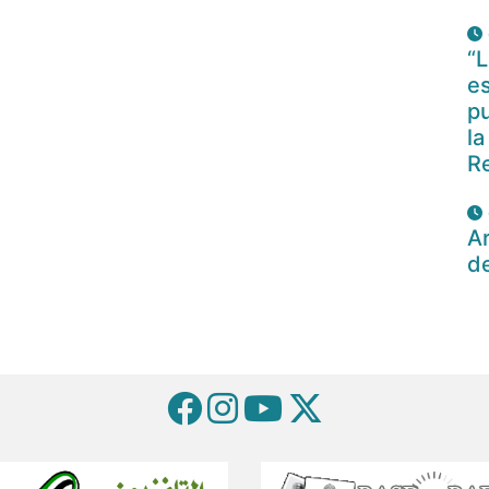
“L
es
pu
la
R
Ar
d