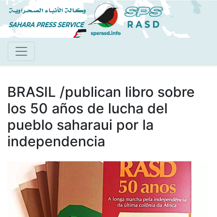
Pasar
al
contenido
principal
BRASIL /publican libro sobre
los 50 años de lucha del
pueblo saharaui por la
independencia