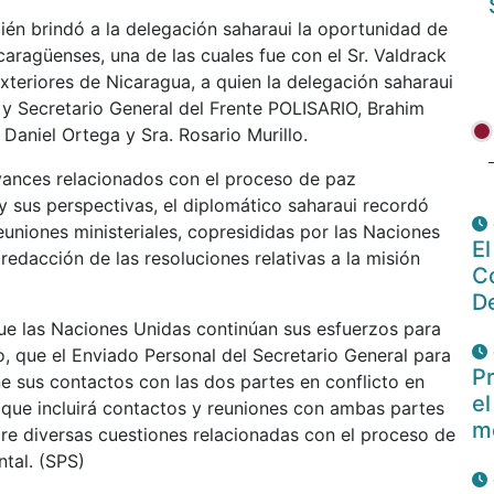
ién brindó a la delegación saharaui la oportunidad de
caragüenses, una de las cuales fue con el Sr. Valdrack
xteriores de Nicaragua, a quien la delegación saharaui
 y Secretario General del Frente POLISARIO, Brahim
. Daniel Ortega y Sra. Rosario Murillo.
vances relacionados con el proceso de paz
y sus perspectivas, el diplomático saharaui recordó
euniones ministeriales, copresididas por las Naciones
E
redacción de las resoluciones relativas a la misión
Co
De
e las Naciones Unidas continúan sus esfuerzos para
o, que el Enviado Personal del Secretario General para
Pr
ne sus contactos con las dos partes en conflicto en
el
 que incluirá contactos y reuniones con ambas partes
m
bre diversas cuestiones relacionadas con el proceso de
tal. (SPS)