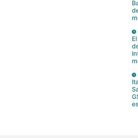
Ba
de
m
El
de
In
m
I
Sa
G
es