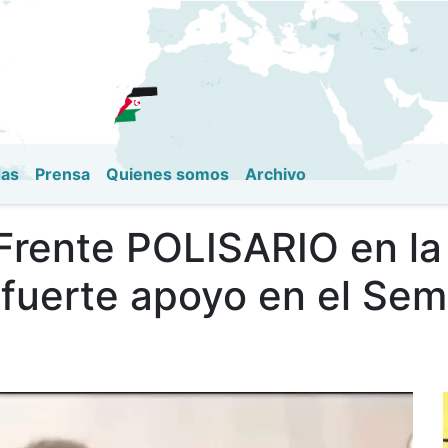
Pasar
al
contenido
principal
das
Prensa
Quienes somos
Archivo
Frente POLISARIO en la
 fuerte apoyo en el Sem