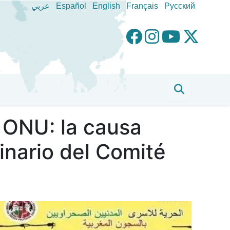
عربي
Español
English
Français
Pусский
 ONU: la causa
inario del Comité