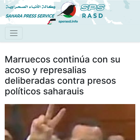
Pasar
al
contenido
principal
Marruecos continúa con su
acoso y represalias
deliberadas contra presos
políticos saharauis