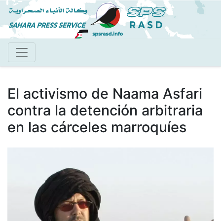
Pasar
al
contenido
principal
El activismo de Naama Asfari
contra la detención arbitraria
en las cárceles marroquíes