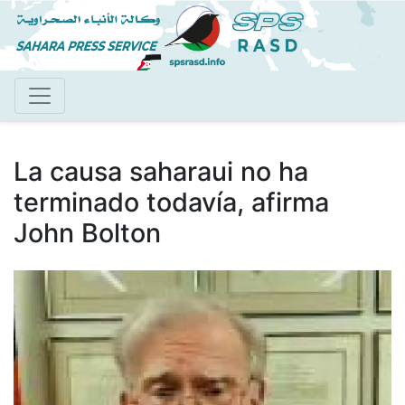
Pasar
al
contenido
principal
La causa saharaui no ha
terminado todavía, afirma
John Bolton