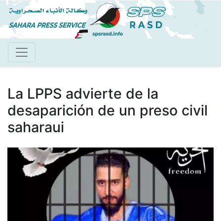
Pasar
al
contenido
principal
La LPPS advierte de la
desaparición de un preso civil
saharaui